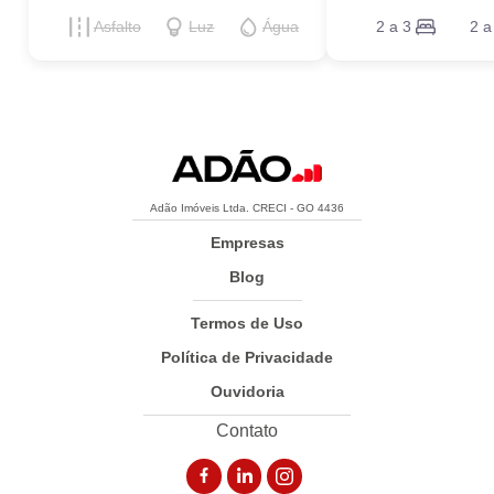
Asfalto
Luz
Água
2 a 3
2 a
Adão Imóveis Ltda. CRECI - GO 4436
Empresas
Blog
Termos de Uso
Política de Privacidade
Ouvidoria
Contato