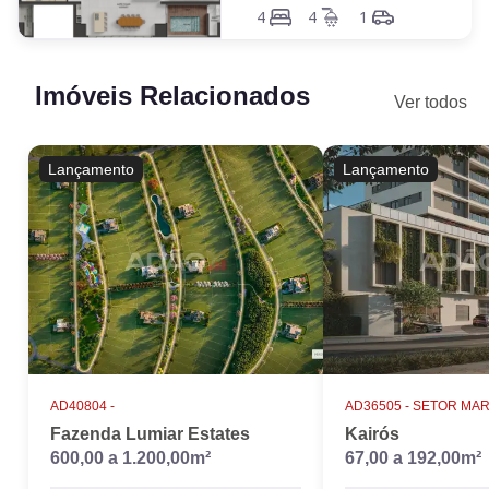
4
4
1
Imóveis Relacionados
Ver todos
Lançamento
Lançamento
AD40804 -
AD36505 -
SETOR MAR
Fazenda Lumiar Estates
Kairós
600,00 a 1.200,00m²
67,00 a 192,00m²