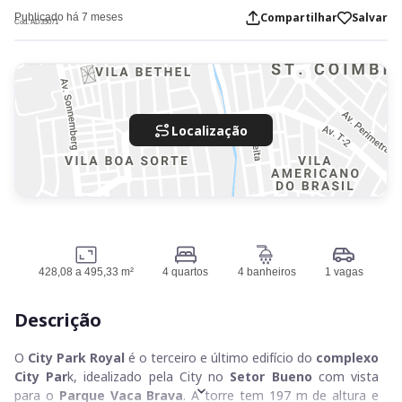
Compartilhar
Salvar
Publicado há 7 meses
Cod. AD35071
Localização
428,08 a 495,33 m²
4 quartos
4 banheiros
1 vagas
Descrição
O
City Park Royal
é o terceiro e último edifício do
complexo
City Par
k, idealizado pela City no
Setor Bueno
com vista
para o
Parque Vaca Brava
. A torre tem 197 m de altura e