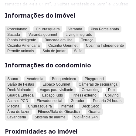
terraços de 44 a 61 m², 2 Suítes versáteis de 59m² e 2 Suítes
com 77 m² constando varanda e churrasqueira carvão.
Informações do imóvel
Espaços inteligentes para quem busca conforto e estilo.
Porcelanato
Churrasqueira
Varanda
Piso Porcelanato
Sacada
Varanda gourmet
Living integrado
Planta Inteligente
Bancada em Ilha
Terraço
Cozinha Americana
Cozinha Gourmet
Cozinha Independente
Permite animais
Sala de jantar
Suíte
Informações do condomínio
Sauna
Academia
Brinquedoteca
Playground
Salão de Festas
Espaço Gourmet
Câmeras de segurança
Deck Molhado
Vagas para visitante
Coworking
Pub
Guarda Entrega
Espaço Kids
Fitness externo
Coliving
Acesso PCD
Elevador social
Gerador
Portaria 24 horas
Piscina
Churrasqueira
Internet
Deck Seco
Área de lazer
Fitness/Sala de Ginástica
Guarita
Lavanderia
Sistema de alarme
Vigilância 24h
Proximidades ao imóvel