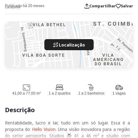
Compartilhar
Salvar
Publicado há 20 meses
Cod. AD24709
Localização
41,00 a 77,00 m²
1 a 2 quartos
1 a 2 banheiros
1 vagas
Descrição
Rentabilidade, lucro e lar, tudo em um só lugar. Essa é a
proposta do
Hello Vision.
Uma visão inovadora para a região
do setor aeroporto. Studios de 41 a 46 m² e studio com