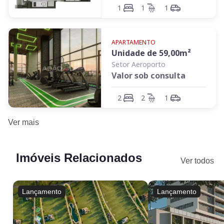
1
1
1
APARTAMENTO
Unidade de
59,00
m²
Setor Aeroporto
Valor sob consulta
2
2
1
Ver
mais
Imóveis Relacionados
Ver todos
Lançamento
Lançamento