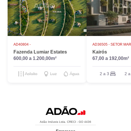
AD40804 -
AD36505 -
SETOR MAR
Fazenda Lumiar Estates
Kairós
600,00 a 1.200,00m²
67,00 a 192,00m²
Asfalto
Luz
Água
2 a 3
2 a
Adão Imóveis Ltda. CRECI - GO 4436